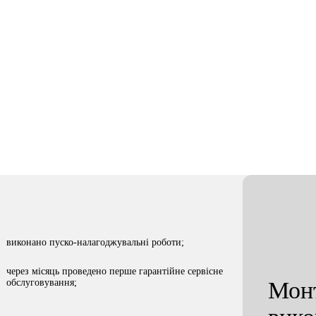
Сфера бізнесу
Місто
е обладнання
Склади зберігання
м. Черкаси
виконано пуско-налагоджувальні роботи;
через місяць проведено перше гарантійне сервісне
обслуговування;
Монт