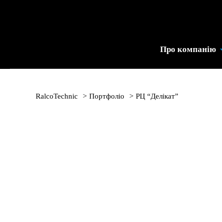
Промислове
Холодильне
Устаткування
Про компанію
|
RalcoTechnic
RalcoTechnic
>
Портфоліо
>
РЦ “Делікат”
РЦ “Делікат”