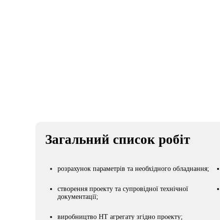
Клієнт
Види робіт
Торговая Сеть "Деликат"
Холодильн
Загальний список робіт
розрахунок параметрів та необхідного обладнання;
створення проекту та супровідної технічної
документації;
виробництво НТ агрегату згідно проекту;