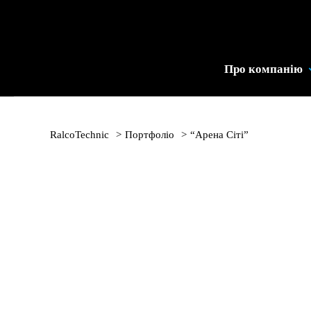
Промислове
Холодильне
Устаткування
Про компанію
|
RalcoTechnic
RalcoTechnic
>
Портфоліо
>
“Арена Сіті”
“Арена Сіті”