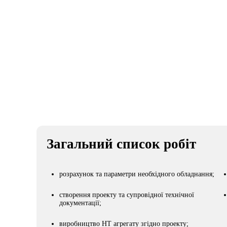
Клієнт
Види робіт
Арена Сіті
Холодильне обладн
Загальний список робіт
розрахунок та параметри необхідного обладнання;
створення проекту та супровідної технічної
документації;
виробництво НТ агрегату згідно проекту;