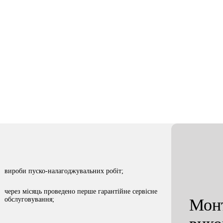
Сфера бізнесу
Місто
ання
Склади зберігання
Київ
вироби пуско-налагоджувальних робіт;
через місяць проведено перше гарантійне сервісне
обслуговування;
Монт