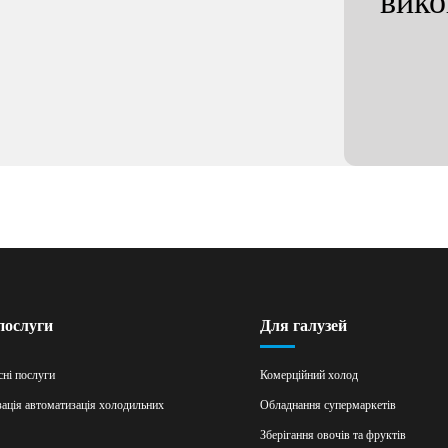
вик
послуги
Для галузей
ні послуги
Комерційний холод
ація автоматизація холодильних
Обладнання супермаркетів
Зберігання овочів та фруктів