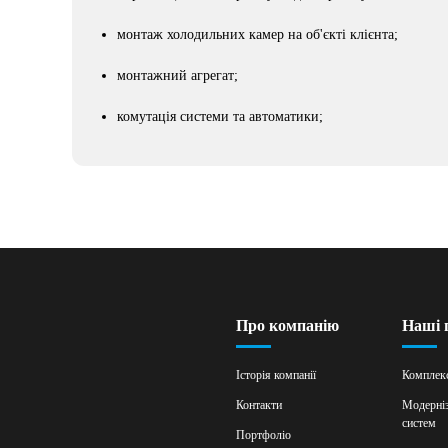
монтаж холодильних камер на об'єкті клієнта;
монтажний агрегат;
комутація системи та автоматики;
Про компанію
Наші 
Історія компанії
Комплекс
Контакти
Модерніз
систем
Портфоліо