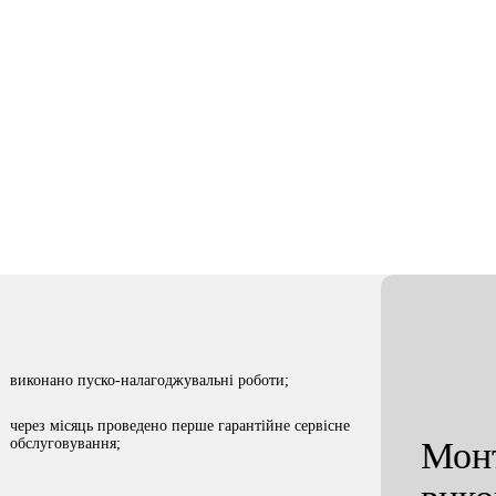
ди робіт
Сфера бізнесу
Міст
Холодильне обладнання
Фрукти, овочі, ягоди
Хер
виконано пуско-налагоджувальні роботи;
через місяць проведено перше гарантійне сервісне
обслуговування;
Монт