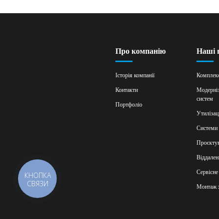
Про компанію
Наші 
Історія компанії
Комплекс
Контакти
Модерніз
систем
Портфоліо
Утилізац
Системи
Проєктув
Віддален
Сервісне
КНОПКА
СВЯЗИ
Монтаж 