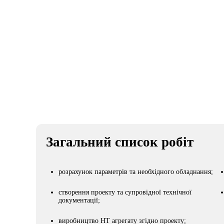
Клієнт
Ви
Агрофірма радгосп "Білозерський"
Загальний список робіт
розрахунок параметрів та необхідного обладнання;
створення проекту та супровідної технічної
документації;
виробництво НТ агрегату згідно проекту;