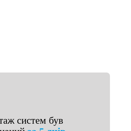
о
сон
аж систем був