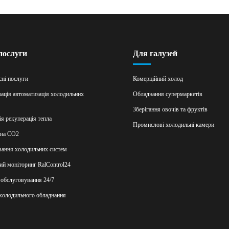
послуги
Для галузей
ні послуги
Комерційний холод
ація автоматизація холодильних
Обладнання супермаркетів
Зберігання овочів та фруктів
ія рекуперація тепла
Промислові холодильні камери
 на СО2
ання холодильних систем
ий моніторинг RalControl24
 обслуговування 24/7
холодильного обладнання