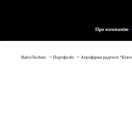
Промислове
Холодильне
Устаткування
Про компанію
|
RalcoTechnic
RalcoTechnic
>
Портфоліо
>
Агрофірма радгосп “Білоз
Агрофірма радгосп “Б