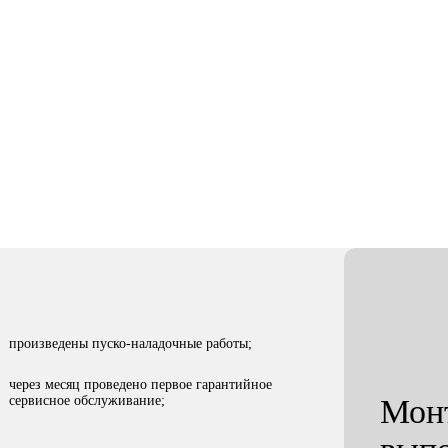
Сфера бизнеса
Город
удование
Производство
Николаев
произведены пуско-наладочные работы;
через месяц проведено первое гарантийное
сервисное обслуживание;
Мон