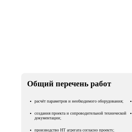
Клиент
Виды работ
Золотой Теленок
Холодильное обор
Общий перечень работ
расчёт параметров и необходимого оборудования;
создания проекта и сопроводительной технической
документации;
производство НТ агрегата согласно проекту;