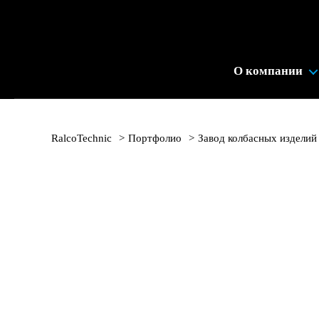
Промышленное
Холодильное
Оборудование
О компании
|
RalcoTechnic
RalcoTechnic
>
Портфолио
>
Завод колбасных изделий
Завод колбасных изде